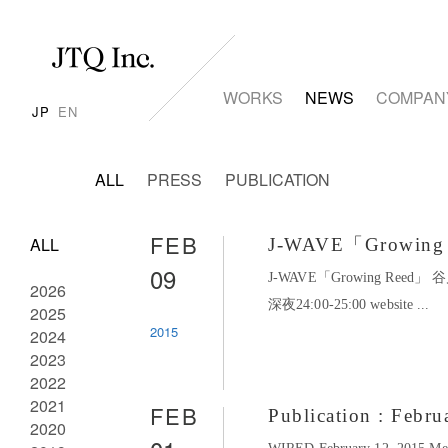
WORKS
NEWS
COMPAN
JP
EN
ALL
PRESS
PUBLICATION
FEB
ALL
J-WAVE「Growi
09
J-WAVE「Growing Re
2026
深夜24:00-25:00 website ...
2025
2015
2024
2023
2022
2021
FEB
Publication : Febr
2020