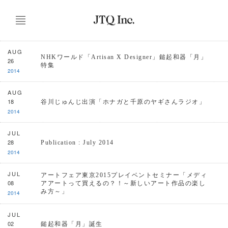
AUG
NHKワールド「Artisan X Designer」鎚起和器「月」
26
特集
2014
AUG
18
谷川じゅんじ出演「ホナガと千原のヤギさんラジオ」
2014
JUL
28
Publication : July 2014
2014
JUL
アートフェア東京2015プレイベントセミナー「メディ
08
アアートって買えるの？！～新しいアート作品の楽し
み方～」
2014
JUL
02
鎚起和器「月」誕生