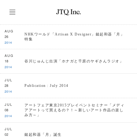
AUG
NHKワールド「Artisan X Designer」鎚起和器「月」
26
特集
2014
AUG
18
谷川じゅんじ出演「ホナガと千原のヤギさんラジオ」
2014
JUL
28
Publication : July 2014
2014
JUL
アートフェア東京2015プレイベントセミナー「メディ
08
アアートって買えるの？！～新しいアート作品の楽し
み方～」
2014
JUL
02
鎚起和器「月」誕生