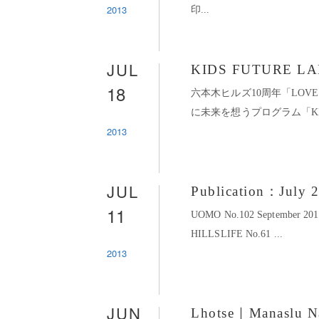
2013
印...
JUL
KIDS FUTURE LA
18
六本木ヒルズ10周年「LOV
に未来を想うプログラム「KIDS 
2013
JUL
Publication：July 
11
UOMO No.102 Septembe
HILLSLIFE No.61 ...
2013
JUN
Lhotse｜Manaslu Na