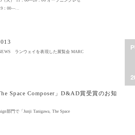
.25（火） 11：00―20：00 オープニングレセ
9：00―...
2013
o.06 NEWS ランウェイを表現した展覧会 MARC
a, The Space Composer」D&AD賞受賞のお知
gn部門で「Junji Tanigawa, The Space