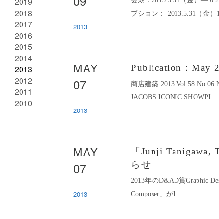
09
2019
会期：2013.5.31（金）― 6
2018
プション： 2013.5.31（金）1
2017
2013
2016
2015
2014
MAY
Publication：May 
2013
2012
07
商店建築 2013 Vol.58 N
2011
JACOBS ICONIC SHOWPI...
2010
2013
MAY
「Junji Tanigaw
07
らせ
2013年のD&AD賞Graphic Desi
2013
Composer」がI...