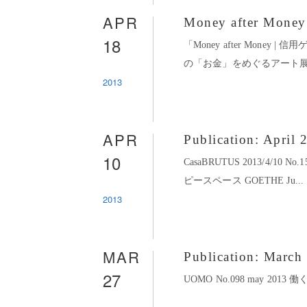
APR
Money after Mon
18
「Money after Money
の「お金」をめぐるアート展+
2013
APR
Publication: April 
10
CasaBRUTUS 2013/4/
ピースペース GOETHE Ju...
2013
MAR
Publication: March
27
UOMO No.098 may 201