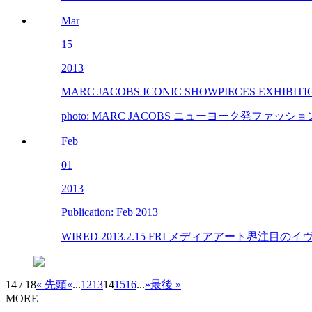
Mar
15
2013
MARC JACOBS ICONIC SHOWPIECES EXHIBITI
photo: MARC JACOBS ニューヨーク発ファ
Feb
01
2013
Publication: Feb 2013
WIRED 2013.2.15 FRI メディアアート界注目の
14 / 18
« 先頭
«
...
12
13
14
15
16
...
»
最後 »
MORE