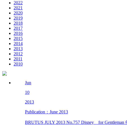
2022
2021
2020
2019
2018
2017
2016
2015
2014
2013
2012
2011
2010
Jun
10
2013
Publication：June 2013
BRUTUS JULY 2013 No.757 Disney for Gentl