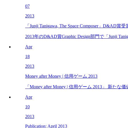
07
2013
「Junji Tanigawa, The Space Composer」D&
2013年のD&AD賞Graphic Design部門で「Junji Tanigaw
Apr
18
2013
Money after Money | 信用ゲーム 2013
「Money after Money | 信用ゲーム 201
Apr
10
2013
Publication: April 2013