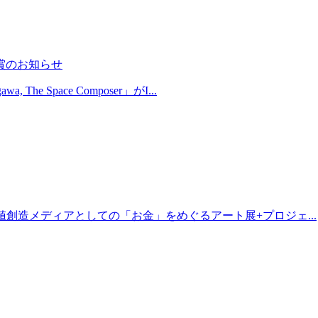
AD賞受賞のお知らせ
a, The Space Composer」がI...
3」 新たな価値創造メディアとしての「お金」をめぐるアート展+プロジェ...