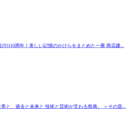
クス 祝JTQ10周年！美しい記憶のかけらをまとめた一冊 商店建...
 東京と世界と、過去と未来と 技術と芸術が爻わる祭典。 ＞その昔...