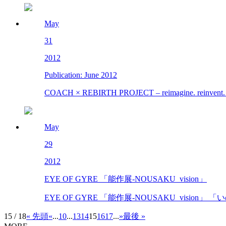
May
31
2012
Publication: June 2012
COACH × REBIRTH PROJECT – reimagine. reinven
May
29
2012
EYE OF GYRE 「能作展-NOUSAKU_vision」
EYE OF GYRE 「能作展-NOUSAKU_visi
15 / 18
« 先頭
«
...
10
...
13
14
15
16
17
...
»
最後 »