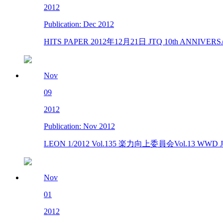
2012
Publication: Dec 2012
HITS PAPER 2012年12月21日 JTQ 10th ANNIVERSARY
Nov
09
2012
Publication: Nov 2012
LEON 1/2012 Vol.135 楽力向上委員会Vol.13 WWD JAPA
Nov
01
2012