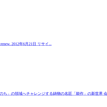
t. renew. 2012年6月21日 リサイ...
on」 「いのち」の領域へチャレンジする鋳物の名匠「能作」の新世界 会期