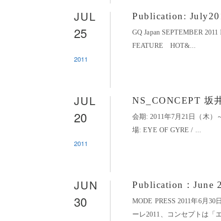
JUL
Publication: July2
25
GQ Japan SEPTEMBER 201
FEATURE HOT&...
2011
JUL
NS_CONCEPT 坂
20
会期: 2011年7月21日（木）～2
場: EYE OF GYRE / ...
2011
JUN
Publication：June 
30
MODE PRESS 2011年
ーレ2011、コンセプトは「エコ