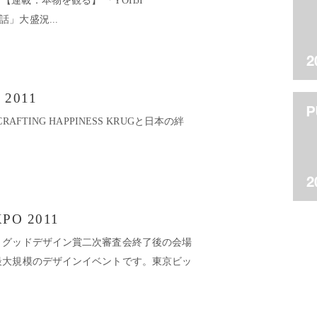
27日 【連載：本物を観る】 「YOHJI
e対話」大盛況...
t 2011
 / CRAFTING HAPPINESS KRUGと日本の絆
PO 2011
、グッドデザイン賞二次審査会終了後の会場
最大規模のデザインイベントです。東京ビッ