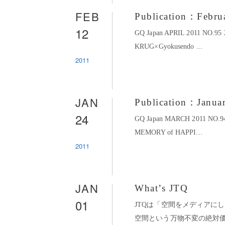
FEB
Publication：Febru
12
GQ Japan APRIL 2011 NO
KRUG×Gyokusendo ...
2011
JAN
Publication：Janua
24
GQ Japan MARCH 2011 NO
MEMORY of HAPPI...
2011
JAN
What’s JTQ
01
JTQは「空間をメディアに
空間という万物不変の絶対価