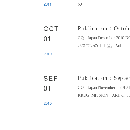
2011
の...
OCT
Publication：Octob
01
GQ Japan December 20
ネスマンの手土産。 Vol...
2010
SEP
Publication：Septe
01
GQ Japan November 201
KRUG_MISSION ART of TE
2010