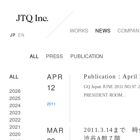
WORKS
NEWS
COMPAN
JP
EN
ALL
PRESS
PUBLICATION
APR
ALL
Publication：April
12
GQ Japan JUNE 2011 NO.9
2026
PRESIDENT ROOM...
2025
2011
2024
2023
2022
2021
MAR
2011.3.14ま
2020
渋谷A館７階