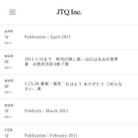
APR
12
Publication：April 2011
2011
MAR
2011.3.14まで 時代の映し鏡－山口はるみの世界
23
展 @西武渋谷A館７階
2011
MAR
3.23-28 書家・紫舟「おはよう ありがとう ごめんな
23
さい」展
2011
MAR
12
Publicity：March 2011
2011
FEB
12
Publication：February 2011