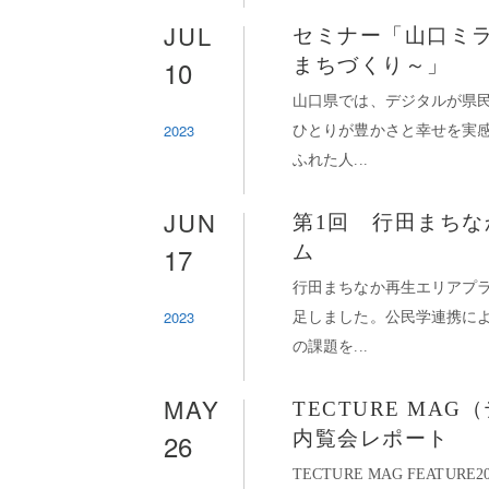
JUL
セミナー「山口ミラ
10
まちづくり～」
山口県では、デジタルが県
2023
ひとりが豊かさと幸せを実
ふれた人...
JUN
第1回 行田まち
17
ム
行田まちなか再生エリアプ
2023
足しました。公民学連携に
の課題を...
MAY
TECTURE M
26
内覧会レポート
TECTURE MAG FEATUR