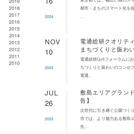
16
2019
東京都では、幅広い層のス
2018
都市・まちのスマート化を促進
2017
2024
...
2016
2015
2014
NOV
電通総研クオリティ
2013
2012
10
まちづくりと賑わ
2011
電通総研QoSフォーラムに
2010
2023
ちづくりと賑わいのコンセ
電通...
JUL
敷島エリアグラン
26
告】
次世代に引き継ぐ公園づくり
2023
市では、より魅力ある敷島エ
先...