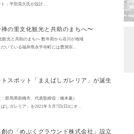
ト：平田晃久氏が設計...
〜禅の里文化観光と共助のまちへ〜
化観光と共助のまちへ 数年前から谷川が地域
だいている福井県永平寺町には曹洞宗...
ートスポット「まえばしガレリア」が誕生
社：群馬県前橋市、代表取締役：橋本薫）
ガレリア」を2023年５月7日(日)にオ...
共創の「めぶくグラウンド株式会社」設立