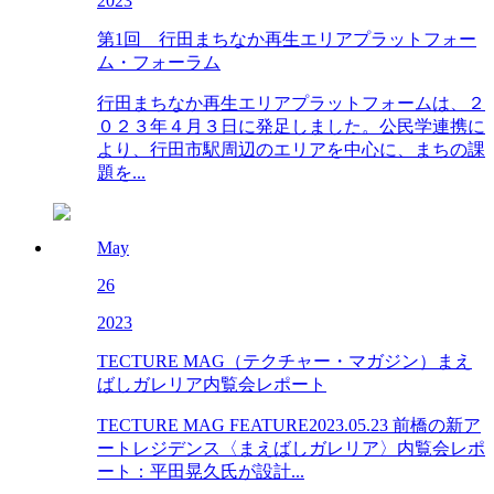
2023
第1回 行田まちなか再生エリアプラットフォー
ム・フォーラム
行田まちなか再生エリアプラットフォームは、２
０２３年４月３日に発足しました。公民学連携に
より、行田市駅周辺のエリアを中心に、まちの課
題を...
May
26
2023
TECTURE MAG（テクチャー・マガジン）まえ
ばしガレリア内覧会レポート
TECTURE MAG FEATURE2023.05.23 前橋の新ア
ートレジデンス〈まえばしガレリア〉内覧会レポ
ート：平田晃久氏が設計...