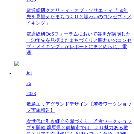
電通総研クオリティ・オブ・ソサエティ 「50年
先を見据えたまちづくりと賑わいのコンセプトメ
イキング」
電通総研QoSフォーラムにおいて谷川が講演した
「50年先を見据えたまちづくりと賑わいのコンセ
プトメイキング」がレポートにまとめられ、電
通...
Jul
26
2023
敷島エリアグランドデザイン【若者ワークショッ
プ実施報告】
次世代に引き継ぐ公園づくり 若者ワークショッ
プを開催 群馬県と前橋市では、より魅力ある敷
島エリアを次世代に引き継いでいくため、50年