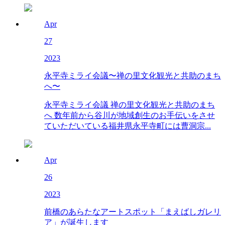
Apr
27
2023
永平寺ミライ会議〜禅の里文化観光と共助のまち
へ〜
永平寺ミライ会議 禅の里文化観光と共助のまち
へ 数年前から谷川が地域創生のお手伝いをさせ
ていただいている福井県永平寺町には曹洞宗...
Apr
26
2023
前橋のあらたなアートスポット「まえばしガレリ
ア」が誕生します