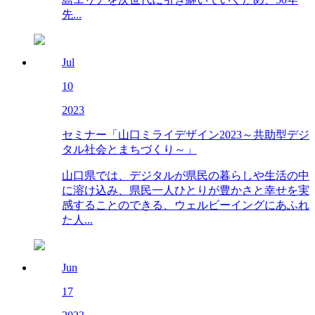
先...
Jul
10
2023
セミナー「山口ミライデザイン2023～共助型デジ
タル社会とまちづくり～」
山口県では、デジタルが県民の暮らしや生活の中
に溶け込み、県民一人ひとりが豊かさと幸せを実
感することのできる、ウェルビーイングにあふれ
た人...
Jun
17