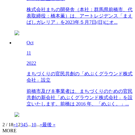
株式会社まちの開発舎（本社：群馬県前橋市、代
表取締役：橋本薫）は、アートレジデンス「まえ
ばしガレリア」を2023年５月7日(日)にオ...
Oct
11
2022
まちづくりの官民共創の「めぶくグラウンド株式
会社」設立
前橋市及び８事業者は、まちづくりのための官民
共創の新会社「めぶくグラウンド株式会社」を設
立いたします。前橋は 2016 年、「めぶく。」...
2 / 18
«
1
2
3
4
5
...
10
...
»
最後 »
MORE