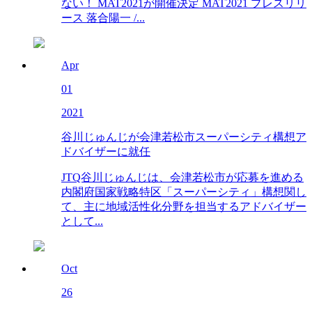
ない！ MAT2021が開催決定 MAT2021 プレスリリ
ース 落合陽⼀ /...
Apr
01
2021
谷川じゅんじが会津若松市スーパーシティ構想ア
ドバイザーに就任
JTQ谷川じゅんじは、会津若松市が応募を進める
内閣府国家戦略特区「スーパーシティ」構想関し
て、主に地域活性化分野を担当するアドバイザー
として...
Oct
26