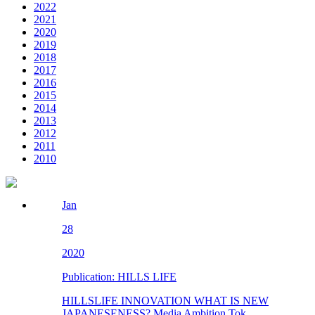
2022
2021
2020
2019
2018
2017
2016
2015
2014
2013
2012
2011
2010
Jan
28
2020
Publication: HILLS LIFE
HILLSLIFE INNOVATION WHAT IS NEW
JAPANESENESS? Media Ambition Tok...