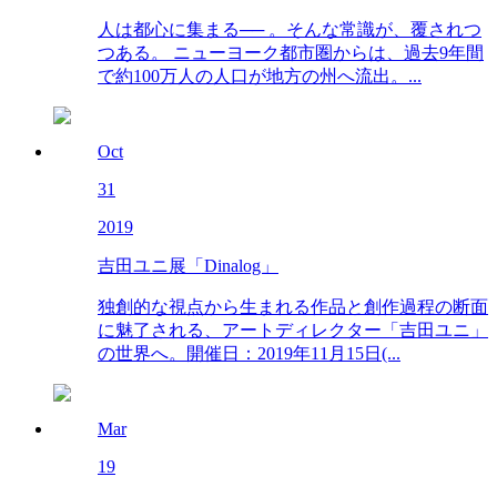
人は都心に集まる── 。そんな常識が、覆されつ
つある。 ニューヨーク都市圏からは、過去9年間
で約100万人の人口が地方の州へ流出。...
Oct
31
2019
吉田ユニ展「Dinalog」
独創的な視点から生まれる作品と創作過程の断面
に魅了される、アートディレクター「吉田ユニ」
の世界へ。開催日：2019年11月15日(...
Mar
19