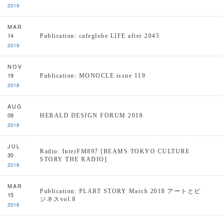
2019
MAR
14
Publication: cafeglobe LIFE after 2045
2019
NOV
19
Publication: MONOCLE issue 119
2018
AUG
09
HERALD DESIGN FORUM 2018
2018
JUL
Radio: InterFM897 [BEAMS TOKYO CULTURE
30
STORY THE RADIO]
2018
MAR
Publication: PLART STORY March 2018 アートとビ
15
ジネスvol.8
2018