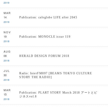
2019
MAR
14
Publication: cafeglobe LIFE after 2045
2019
NOV
19
Publication: MONOCLE issue 119
2018
AUG
09
HERALD DESIGN FORUM 2018
2018
JUL
Radio: InterFM897 [BEAMS TOKYO CULTURE
30
STORY THE RADIO]
2018
MAR
Publication: PLART STORY March 2018 アートとビ
15
ジネスvol.8
2018