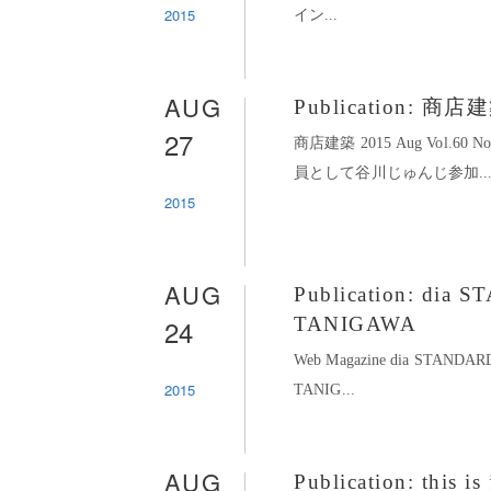
2015
イン...
AUG
Publication: 商店
27
商店建築 2015 Aug Vol.6
員として谷川じゅんじ参加..
2015
AUG
Publication: dia
24
TANIGAWA
Web Magazine dia STANDAR
2015
TANIG...
AUG
Publication: t