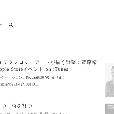
Y
 Podcast テクノロジーアートが描く野望：齋藤精
ple Storeイベント on iTunes
2016トークセッション。Podcast配信が始まりまし
座で行われた3月13...
〜打つ。時を打つ。