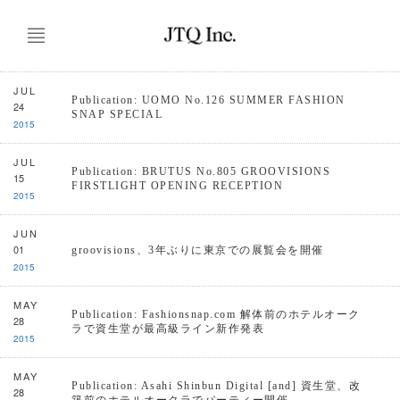
JUL
Publication: UOMO No.126 SUMMER FASHION
24
SNAP SPECIAL
2015
JUL
Publication: BRUTUS No.805 GROOVISIONS
15
FIRSTLIGHT OPENING RECEPTION
2015
JUN
01
groovisions、3年ぶりに東京での展覧会を開催
2015
MAY
Publication: Fashionsnap.com 解体前のホテルオーク
28
ラで資生堂が最高級ライン新作発表
2015
MAY
Publication: Asahi Shinbun Digital [and] 資生堂、改
28