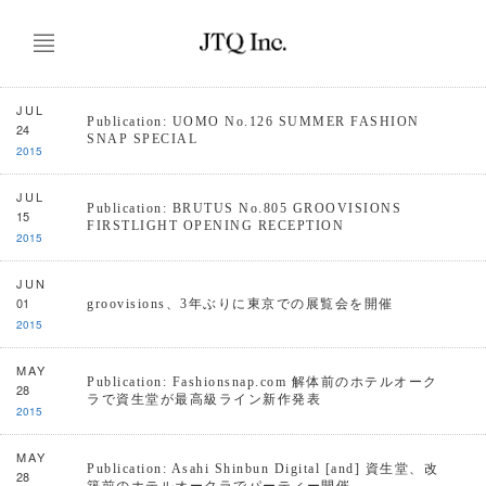
JUL
Publication: UOMO No.126 SUMMER FASHION
24
SNAP SPECIAL
2015
JUL
Publication: BRUTUS No.805 GROOVISIONS
15
FIRSTLIGHT OPENING RECEPTION
2015
JUN
01
groovisions、3年ぶりに東京での展覧会を開催
2015
MAY
Publication: Fashionsnap.com 解体前のホテルオーク
28
ラで資生堂が最高級ライン新作発表
2015
MAY
Publication: Asahi Shinbun Digital [and] 資生堂、改
28