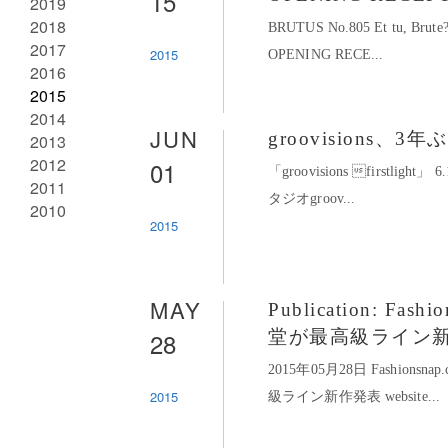
15
2019
2018
BRUTUS No.805 Et tu, Brut
2017
2015
OPENING RECE...
2016
2015
2014
JUN
groovisions
2013
2012
01
「groovisions firstli
2011
タジオgroov...
2010
2015
MAY
Publication: 
28
堂が最高級ライン
2015年05月28日 Fashio
2015
級ライン新作発表 website...