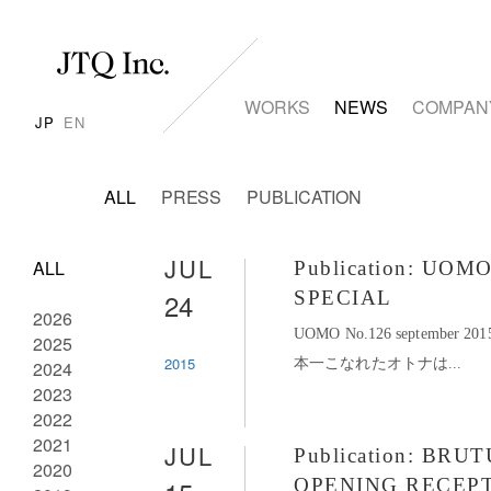
WORKS
NEWS
COMPAN
JP
EN
ALL
PRESS
PUBLICATION
JUL
ALL
Publication: UO
24
SPECIAL
2026
UOMO No.126 september 
2025
2015
本一こなれたオトナは...
2024
2023
2022
2021
JUL
Publication: BR
2020
OPENING RECEP