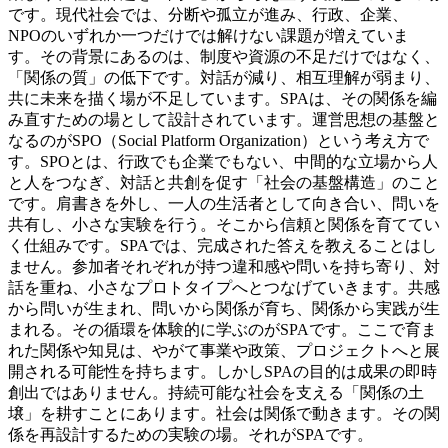
です。現代社会では、分断や孤立が進み、行政、企業、
NPOのいずれか一つだけでは解けない課題が増えていま
す。その背景にあるのは、制度や資源の不足だけではなく、
「関係の質」の低下です。対話が減り、相互理解が弱まり、
共に未来を描く場が不足しています。SPAは、その関係を編
み直すための場として設計されています。運営思想の基盤と
なるのがSPO（Social Platform Organization）という考え方で
す。SPOとは、行政でも企業でもない、中間的な立場から人
と人をつなぎ、対話と共創を促す「社会の基盤構造」のこと
です。肩書きを外し、一人の生活者として向き合い、問いを
共有し、小さな実験を行う。そこから信頼と関係を育ててい
く仕組みです。SPAでは、完成された答えを教えることはし
ません。参加者それぞれが持つ違和感や問いを持ち寄り、対
話を重ね、小さなプロトタイプへとつなげていきます。共感
から問いが生まれ、問いから関係が育ち、関係から実践が生
まれる。その循環を体験的に学ぶのがSPAです。ここで育ま
れた関係や知見は、やがて事業や政策、プロジェクトへと展
開される可能性を持ちます。しかしSPAの目的は成果の即時
創出ではありません。持続可能な社会を支える「関係の土
壌」を耕すことにあります。社会は関係で動きます。その関
係を再設計するための実験の場。それがSPAです。